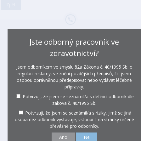
Zpět
Česká neurologická společnost
Jste odborný pracovník ve
Jabloňová 2882/102, Praha 10
zdravotnictví?
Tel: +420 720 967 147
E-mail:
sekretariat@czech-neuro.cz
www.czech-neuro.cz
Jsem odborníkem ve smyslu §2a Zákona č. 40/1995 Sb. o
regulaci reklamy, ve znění pozdějších předpisů, čili jsem
Kontakty:
osobou oprávněnou předepisovat nebo vydávat léčebné
přípravky.
MUDr. Martin Sabela
Tel: +420 605 893 870
Potvrzuji, že jsem se seznámil/a s definicí odborník dle
E-mail:
martin.sabela@fno.cz
zákova č. 40/1995 Sb.
MUDr. Radovan Bunganič
Potvrzuji, že jsem se seznámil/a s riziky, jimž se jiná
E-mail:
radovan.bunganic@fno.cz
osoba než odborník vystavuje, vstoupí-li na stránky určené
MUDr. Zuzanu Hanzelková
převážně pro odborníky.
E-mail:
zuzana.hanzelkova@fno.cz
Ano
Ne