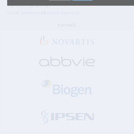
Veronika Janůrková
, DiS.
Tel: +420 720 967 147
E-mail:
janurkova@czech-neuro.cz
Partneři: